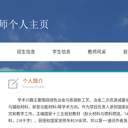
招生信息
学生信息
教师风采
获
个人简介
Personal Profile
学术兴趣主要围绕绿色冶金与炼钢新工艺、冶金二次资源减量
与辅助材料、新型功能材料
)
等学术方向。作为项目负责人承担国家
究和教学工作，主编国家十三五规划教材（耐火材料与燃料燃烧，
5
料，
238
千字），获授权国家发明专利
20
余项，并以第一
/
通讯作者发