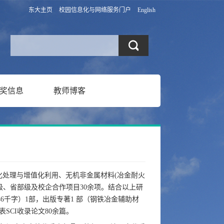
东大主页
校园信息化与网络服务门户
English
奖信息
教师博客
化处理与增值化利用、无机非金属材料
(
冶金耐火
级、省部级及校企合作项目
30
余项。结合以上研
46
千字）
1
部，出版专著
1
部（钢铁冶金辅助材
表
SCI
收录论文
80
余篇。