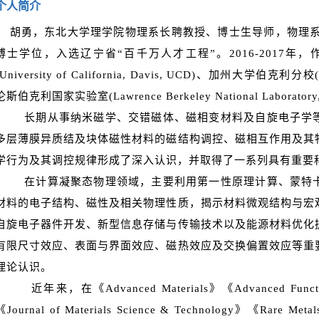
个人简介
胡勇，东北大学理学院物理系长聘教授、博士生导师，物理系
博士学位，入选辽宁省“百千万人才工程”。2016-2017
(University of California, Davis, UCD)、加州大学伯克利分校(Uni
伦斯伯克利国家实验室(Lawrence Berkeley National Labora
长期从事纳米磁学、交错磁体、磁相变材料及自旋电子学等
多层薄膜异质结及块体磁性材料的磁结构调控、磁相互作用及其
学行为及其调控规律形成了深入认识，并取得了一系列具有重要
在计算凝聚态物理领域，主要利用第一性原理计算、蒙特卡
材料的电子结构、磁性及相关物理性质，揭示材料微观结构与宏
自旋电子器件开发、新型信息存储与传输技术以及能源材料优化
有限尺寸效应、表面与界面效应、磁热效应及交换偏置效应等重
理论认识。
近年来，在《Advanced Materials》《Advanced Functiona
《Journal of Materials Science & Technology》《Rare Met