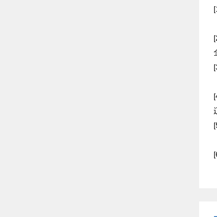
[
[
[
[
[
[