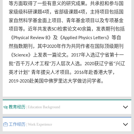
等方面取得了一些有意义的研究成果。共承担和参与国
家级级科研课题
项，省部级课题
项，主持项目包括国
4
4
家自然科学基金面上项目、青年基金项目以及专项基金
项目等。近年共发表
检索论文
余篇，发表期刊包括
SCI
40
《
》及《
》等自
Physical Review B
Applied Physics Letters
然指数期刊，其中
年作为共同作者在国际顶级期刊
2020
《
》上发表一篇论文。
年入选辽宁省第十一
Science
2017
批“百千万人才工程”万人层次人选。
获辽宁省
兴辽
2020
“
英才计划
青年拔尖人才项目。
年赴香港大学，
”
2016
赴美国中佛罗里达大学做访问学者。
2019-2020
教育经历
| Education Background
工作经历
| Work Experience