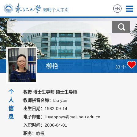
首页
科学研究
教学研究
柳艳
33
个
招生信息
个
学生信息
教授 博士生导师 硕士生导师
人
教师拼音名称：
Liu yan
教师风采
信
出生日期：
1982-09-14
息
电子邮箱：
liuyanphys@mail.neu.edu.cn
获奖信息
入职时间：
2006-04-01
职务：
教授