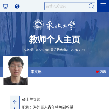
科学研究
教师个人主页
教学研究
访问量：
00042788
最后更新时间：
2026
-
7
-
24
李文琳
268
硕士生导师
个
职称：海外百人青年特聘副教授