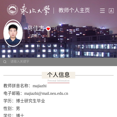
教师个人主页
马佳志
+
11
（讲师）
个人信息
Personal Information
教师拼音名称：majiazhi
电子邮箱：
majiazhi@mail.neu.edu.cn
学历：博士研究生毕业
性别：男
学位：博士