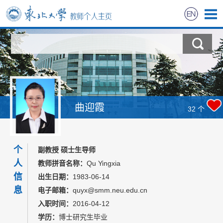
首页
科学研究
教学研究
曲迎霞
32
个
招生信息
个
学生信息
副教授 硕士生导师
人
教师拼音名称：
Qu Yingxia
教师风采
信
出生日期：
1983-06-14
息
电子邮箱：
quyx@smm.neu.edu.cn
获奖信息
入职时间：
2016-04-12
学历：
博士研究生毕业