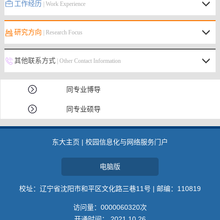
工作经历
| Work Experience
研究方向
| Research Focus
其他联系方式
| Other Contact Information
同专业博导
同专业硕导
东大主页
|
校园信息化与网络服务门户
电脑版
校址：辽宁省沈阳市和平区文化路三巷11号 | 邮编：110819
访问量：
0000060320
次
开通时间：
2021
.
10
.
26