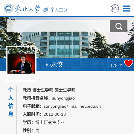
首页
科学研究
教学研究
孙永佼
178
个
招生信息
个
学生信息
教授 博士生导师 硕士生导师
人
教师拼音名称：
sunyongjiao
教师风采
信
电子邮箱：
sunyongjiao@mail.neu.edu.cn
息
入职时间：
2012-06-18
获奖信息
学历：
博士研究生毕业
性别：
男