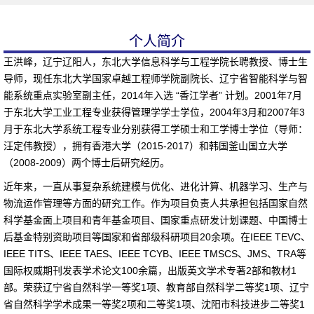
个人简介
王洪峰，辽宁辽阳人，东北大学信息科学与工程学院长聘教授、博士生
导师，现任东北大学国家卓越工程师学院副院长、辽宁省智能科学与智
能系统重点实验室副主任，2014年入选
“
香江学者
”
计划。2001年7月
于东北大学工业工程专业获得管理学学士学位，2004年3月和2007年3
月于东北大学系统工程专业分别获得工学硕士和工学博士学位（导师：
汪定伟教授），拥有香港大学（2015-2017）和韩国釜山国立大学
（2008-2009）两个博士后研究经历。
近年来，
一直从事复杂系统建模与优化、进化计算、机器学习、生产与
物流运作管理等方面的研究工作。作为项目负责人共承担包括国家自然
科学基金面上项目和青年基金项目、国家重点研发计划课题、中国博士
后基金特别资助项目等国家和省部级科研项目
20
余项。在
IEEE TEVC
、
IEEE TITS
、
IEEE TAES
、
IEEE TCYB
、
IEEE TMSCS
、
JMS
、
TRA
等
国际权威期刊发表学术论文
100
余篇，出版英文学术专著
2
部和教材
1
部。荣获辽宁省自然科学一等奖
1
项、教育部自然科学二等奖
1
项、辽宁
省自然科学学术成果一等奖
2
项和二等奖
1
项、沈阳市科技进步二等奖
1