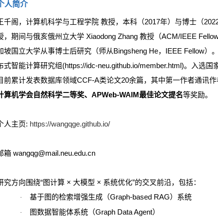
个人简介
王千阁，计算机科学与工程学院 教授，本科（2017年）与博士（2
授，期间与俄亥俄州立大学 Xiaodong Zhang 教授（ACM/IEEE Fe
加坡国立大学从事博士后研究（师从Bingsheng He，IEEE Fell
布式智能计算研究组(https://idc-neu.github.io/member.ht
目前累计发表数据库领域CCF-A类论文20余篇，其中第一作者通讯作
计算机学会自然科学二等奖、
APWeb-WAIM最佳论文提名
等奖励。
个人主页:
https://wangqge.github.io/
邮箱 wangqg@mail.neu.edu.cn
研究方向围绕“图计算 × 大模型 × 系统优化”的交叉前沿，包括：
基于图的检索增强生成（Graph-based RAG）系统
·
图数据智能体系统（Graph Data Agent）
·