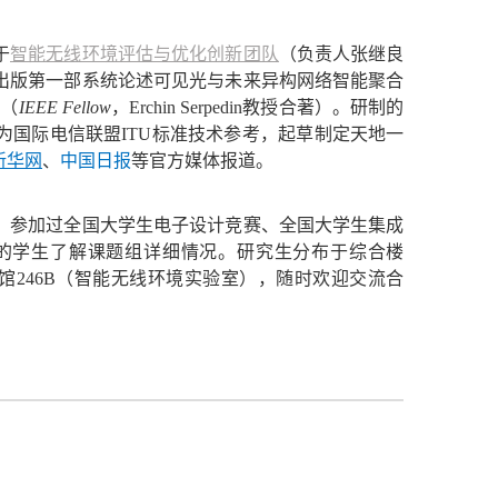
于
智能无线环境评估与优化创新团队
（负责人张继良
出版第一部系统论述可见光与未来异构网络智能聚合
s
（
IEEE Fellow
，Erchin Serpedin教授合著）。研制的
为国际电信联盟
ITU
标准技术参考，起草制定天地一
新华网
、
中国日报
等官方媒体报道。
额。参加过全国大学生电子设计竞赛、全国大学生集成
的学生了解课题组详细情况。研究生分布于综合楼
馆246B（智能无线环境实验室），随时
欢迎
交流合