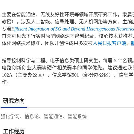
主要在智能通信、无线友好性环境等领域开展研究工作，
隶属
教授），
涉及人工智能、信号处理、无人机网络等方向。主编
专著
E
fﬁcient Integration of 5G and Beyond Heterogeneous Network
首套可见光下行
实时原型
网络速率曾创纪录，核心技术获推荐
体化网络技术标准，团队开创性成果多次被
人民日报客户端
、
指导控制科学与工程、电子信息类硕士研究生，每届 5 个名
电路创新创业大赛等硬件相关赛事的同学优先。
建议通过我
102A（主要办公区）、信息学
馆
501（部分办公区）、信息学
作。
研究方向
强化学习、信息论、智能通信、智能系统
工作经历