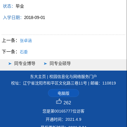
状态：
毕业
入学日期：
2018-09-01
上一条：
张卓涵
下一条：
石委
同专业博导
同专业硕导
东大主页
|
校园信息化与网络服务门户
校址：辽宁省沈阳市和平区文化路三巷11号 | 邮编：110819
电脑版
262
您是第
00165777
位访客
开通时间：
2021
.
4
.
9