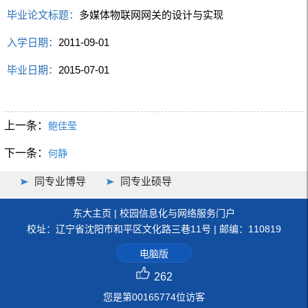
毕业论文标题：
多媒体物联网网关的设计与实现
入学日期：
2011-09-01
毕业日期：
2015-07-01
上一条：
鲍佳莹
下一条：
何静
同专业博导
同专业硕导
东大主页
|
校园信息化与网络服务门户
校址：辽宁省沈阳市和平区文化路三巷11号 | 邮编：110819
电脑版
262
您是第
00165774
位访客