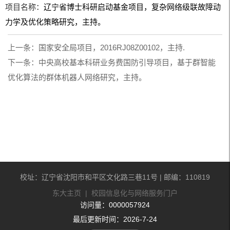
项目名称：
辽宁省博士科研启动基金项目，复杂网络级联故障动
力学及优化策略研究，主持。
上一条：
国家安全局项目，2016RJ08Z00102，主持.
下一条：
中央高校基本科研业务费国防引导项目，基于群智能
优化算法的群体机器人网络研究，主持。
校址：辽宁省沈阳市和平区文化路三巷11号 | 邮编：110819
东大主页
|
校园信息化与网络服务门户
访问量：
0000057924
最后更新时间：
2026
-
7
-
24