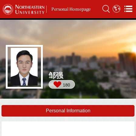
邹强
180
Personal Information