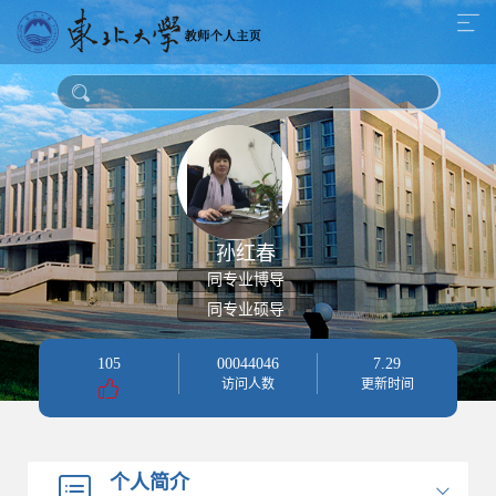
孙红春
同专业博导
同专业硕导
105
00044046
7
.
29
访问人数
更新时间
个人简介