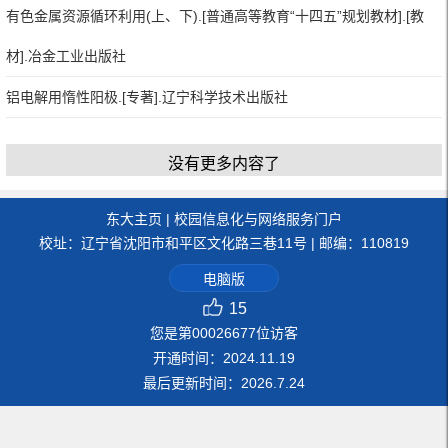
有色金属资源循环利用(上、下).[普通高等教育“十四五”规划教材].[教
材].冶金工业出版社
铝电解用惰性阳极.[专著].辽宁科学技术出版社
没有更多内容了
东大主页
|
校园信息化与网络服务门户
校址：辽宁省沈阳市和平区文化路三巷11号 | 邮编：110819
电脑版
15
您是第
00026677
位访客
开通时间：
2024
.
11
.
19
最后更新时间：
2026
.
7
.
24