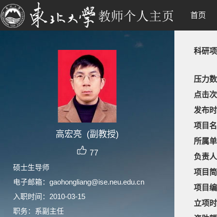
首页
科研项
压力数
点击次
发布时
项目名
高宏亮 (副教授)
所属单
77
负责人
硕士生导师
项目简
电子邮箱：
gaohongliang@ise.neu.edu.cn
项目编
入职时间：2010-03-15
立项时
职务：系副主任