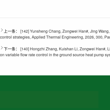
上一条：
[142] Yunsheng Chang, Zongwei Han#, Jing Wang, Xiu
control strategies, Applied Thermal Engineering, 2026, 300, Pa
下一条：
[140] Hongzhi Zhang, Kuishan Li, Zongwei Han#, Li
on variable flow rate control in the ground source heat pump s