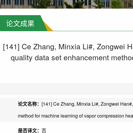
论文成果
[141] Ce Zhang, Minxia Li#, Zongwei H
quality data set enhancement metho
论文名称：
[141] Ce Zhang, Minxia Li#, Zongwei Han#,
method for machine learning of vapor compression he
是否译文：
否