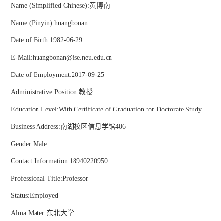
Name (Simplified Chinese):黄博南
Name (Pinyin):huangbonan
Date of Birth:1982-06-29
E-Mail:
huangbonan@ise.neu.edu.cn
Date of Employment:2017-09-25
Administrative Position:教授
Education Level:With Certificate of Graduation for Doctorate Study
Business Address:南湖校区信息学馆406
Gender:Male
Contact Information:
18940220950
Professional Title:Professor
Status:Employed
Alma Mater:东北大学