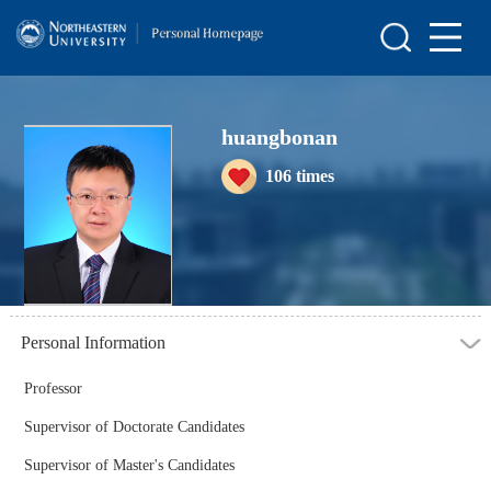
Home
Scientific Research
huangbonan
Teaching Research
106
times
Awards and Honours
Enrollment Information
Student Information
My Album
Personal Information
Blog
Professor
Supervisor of Doctorate Candidates
Supervisor of Master's Candidates