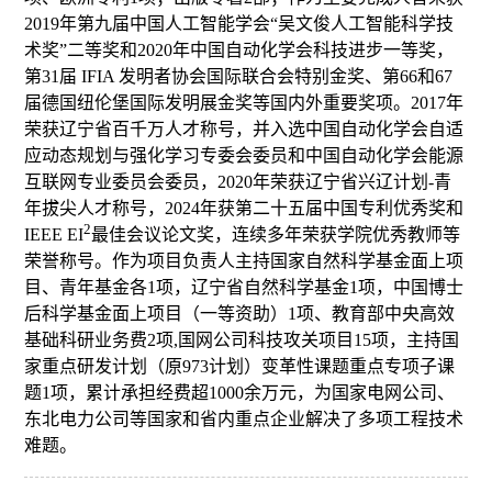
2019年第九届中国人工智能学会“吴文俊人工智能科学技
术奖”二等奖和2020年中国自动化学会科技进步一等奖，
第31届 IFIA 发明者协会国际联合会特别金奖、第66和67
届德国纽伦堡国际发明展金奖等国内外重要奖项。
2017年
荣获辽宁省百千万人才称号，并入选中国自动化学会
自适
应动态规划与强化学习专委会
委员和中国自动化学会能源
互联网专业委员会委员，
2020年荣获辽宁省兴辽计划-青
年拔尖人才称号，2024年获
第二十五届中国专利优秀奖和
2
IEEE EI
最佳会议论文奖，
连续多年荣获学院优秀教师等
荣誉称号
。作为项目负责人主持
国家自然科学基金面上项
目、
青年基金各1项，辽宁省自然科学基金1项，中国博士
后科学基金面上项目（一等资助）1项、教育部中央高效
基础科研业务费2项,国网公司科技攻关项目15项，主持国
家重点研发计划（原973计划）变革性课题重点专项子课
题1项，累计承担经费超1000余万元，为国家电网公司、
东北电力公司等国家和省内重点企业解决了多项工程技术
难题。