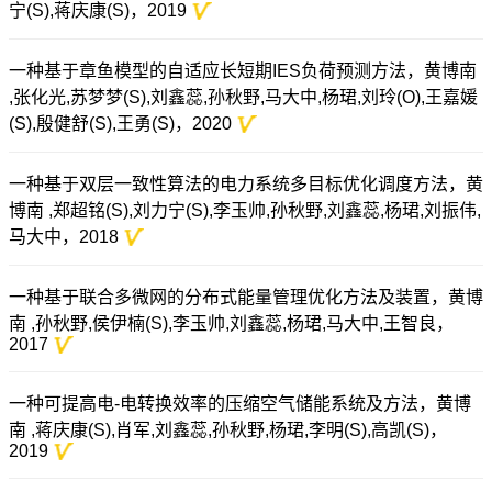
宁(S),蒋庆康(S)，2019
一种基于章鱼模型的自适应长短期IES负荷预测方法，黄博南
,张化光,苏梦梦(S),刘鑫蕊,孙秋野,马大中,杨珺,刘玲(O),王嘉媛
(S),殷健舒(S),王勇(S)，2020
一种基于双层一致性算法的电力系统多目标优化调度方法，黄
博南 ,郑超铭(S),刘力宁(S),李玉帅,孙秋野,刘鑫蕊,杨珺,刘振伟,
马大中，2018
一种基于联合多微网的分布式能量管理优化方法及装置，黄博
南 ,孙秋野,侯伊楠(S),李玉帅,刘鑫蕊,杨珺,马大中,王智良，
2017
一种可提高电-电转换效率的压缩空气储能系统及方法，黄博
南 ,蒋庆康(S),肖军,刘鑫蕊,孙秋野,杨珺,李明(S),高凯(S)，
2019