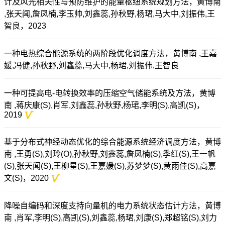
计及风光相关性与预防维护的能量枢纽系统规划方法，黄博南
,张天闻,詹凤楠,李玉帅,刘鑫蕊,孙秋野,杨珺,马大中,刘振伟,王
智良，2023
一种电热综合能源系统的两阶段优化调度方法，黄博南 ,王嘉
媛,冯健,孙秋野,刘鑫蕊,马大中,杨珺,刘振伟,王智良
一种可提高电-电转换效率的压缩空气储能系统及方法，黄博
南 ,蒋庆康(S),肖军,刘鑫蕊,孙秋野,杨珺,李明(S),高凯(S)，
2019
基于分布式神经动态优化的综合能源系统经济调度方法，黄博
南 ,王勇(S),刘玲(O),孙秋野,刘鑫蕊,詹凤楠(S),季红(S),王一帆
(S),张天闻(S),王柳星(S),王嘉媛(S),苏梦梦(S),黄雨佳(S),高嘉
文(S)，2020
降噪自编码和深度支持向量机的电力系统状态估计方法，黄博
南 ,肖军,李明(S),高凯(S),刘鑫蕊,杨珺,刘康(S),郑超铭(S),刘力