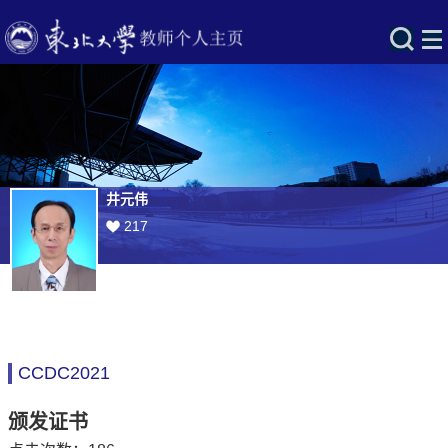
井元伟
217
CCDC2021
颁发证书