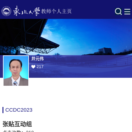
井元伟
217
CCDC2023
张贴互动组