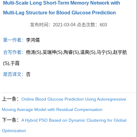
Multi-Scale Long Short-Term Memory Network with
Multi-Lag Structure for Blood Glucose Prediction
发布时间：2021-03-04 点击次数：
603
第一作者：
李鸿儒
合写作者：
杨涛(S),吴瑞坤(S),陶睿(S),温爽(S),马宁(S),赵宇航
(S),于霞
是否译文：
否
上一条：
Online Blood Glucose Prediction Using Autoregressive
Moving Average Model with Residual Compensation
下一条：
A Hybrid PSO Based on Dynamic Clustering for Global
Optimization