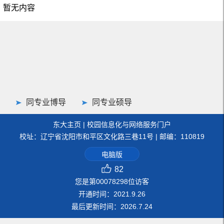
暂无内容
同专业博导
同专业硕导
东大主页
|
校园信息化与网络服务门户
校址：辽宁省沈阳市和平区文化路三巷11号 | 邮编：110819
电脑版
82
您是第
00078298
位访客
开通时间：
2021
.
9
.
26
最后更新时间：
2026
.
7
.
24