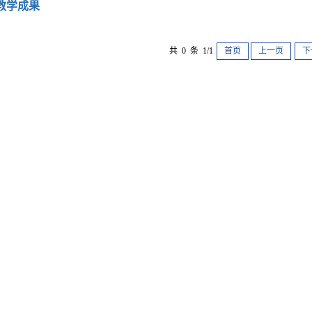
教学成果
共 0 条 1/1
首页
上一页
下