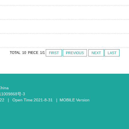
TOTAL 10 PIECE 1/1
FIRST
PREVIOUS
NEXT
LAST
China
P备11009868号-3
22
|
Open Time:
2021
-
8
-
31
|
MOBILE Version