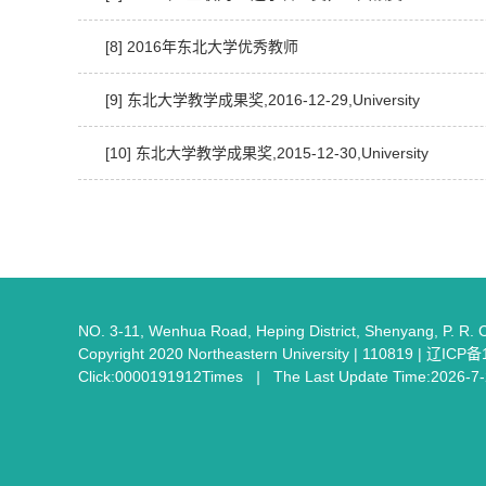
[8] 2016年东北大学优秀教师
[9] 东北大学教学成果奖,2016-12-29,University
[10] 东北大学教学成果奖,2015-12-30,University
NO. 3-11, Wenhua Road, Heping District, Shenyang, P. R. 
Copyright 2020 Northeastern University | 110819 | 辽IC
Click:
0000191912
Times
|
The Last Update Time:
2026
-
7
-