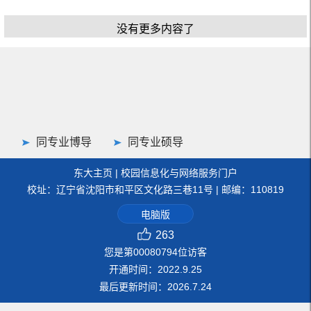
没有更多内容了
同专业博导
同专业硕导
东大主页
|
校园信息化与网络服务门户
校址：辽宁省沈阳市和平区文化路三巷11号 | 邮编：110819
电脑版
263
您是第
00080794
位访客
开通时间：
2022
.
9
.
25
最后更新时间：
2026
.
7
.
24