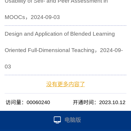
Usability of Self- and Peer Assessment in
MOOCs，2024-09-03
Design and Application of Blended Learning
Oriented Full-Dimensional Teaching，2024-09-
03
没有更多内容了
访问量：
00060240
开通时间：
2023
.
10
.
12
电脑版