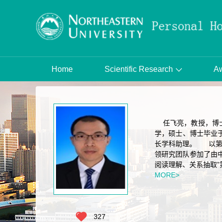
Home
Scientific Research
Aw
任飞亮，教授，博士
学，硕士、博士毕业于
长学科助理。 以第一
领研究团队参加了由中
阅读理解、关系抽取”第
MORE>
327