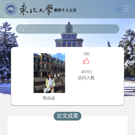
186
48393
访问人数
宋焱焱
论文成果