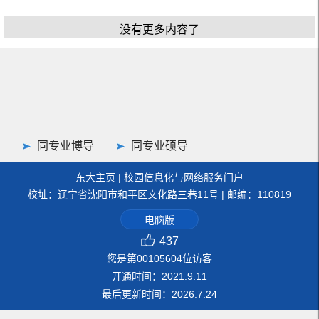
没有更多内容了
同专业博导
同专业硕导
东大主页
|
校园信息化与网络服务门户
校址：辽宁省沈阳市和平区文化路三巷11号 | 邮编：110819
电脑版
437
您是第
00105604
位访客
开通时间：
2021
.
9
.
11
最后更新时间：
2026
.
7
.
24