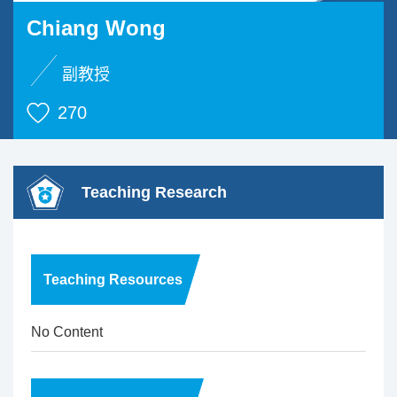
Chiang Wong
副教授
270
Teaching Research
Teaching Resources
No Content