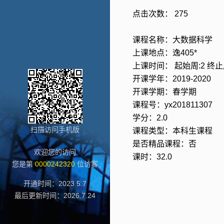
点击次数：
275
课程名称：大数据科学
上课地点：逸405*
上课时间： 起始周:2 终止周
开课学年：2019-2020
开课学期：春学期
课程号：yx201811307
学分：2.0
扫描访问手机版
课程类型：本科生课程
是否精品课程：否
欢迎您的访问
课时：32.0
您是第
0000242320
位访客
开通时间：
2023
.
5
.
7
最后更新时间：
2026
.
7
.
24