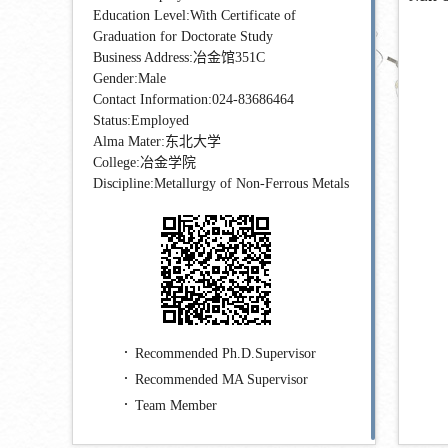
Education Level:With Certificate of
Graduation for Doctorate Study
Business Address:冶金馆351C
Gender:Male
Contact Information:
024-83686464
Status:Employed
Alma Mater:东北大学
College:冶金学院
Discipline:Metallurgy of Non-Ferrous Metals
Recommended Ph.D.Supervisor
Recommended MA Supervisor
Team Member