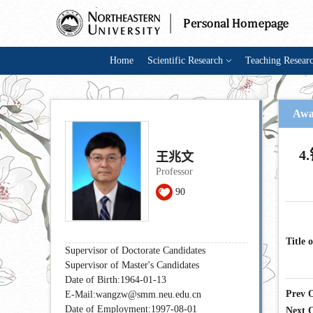
Home
Scientific Research
Teaching Resear
Awa
4
王兆文
Professor
90
Title 
Supervisor of Doctorate Candidates
Supervisor of Master's Candidates
Date of Birth:1964-01-13
Prev 
E-Mail:
wangzw@smm.neu.edu.cn
Date of Employment:1997-08-01
Next 