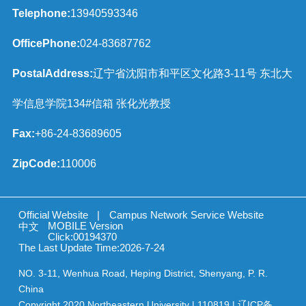
Telephone:
13940593346
OfficePhone:
024-83687762
PostalAddress:
辽宁省沈阳市和平区文化路3-11号 东北大
学信息学院134#信箱 张化光教授
Fax:
+86-24-83689605
ZipCode:
110006
Official Website
|
Campus Network Service Website
MOBILE Version
中文
Click:
00194370
The Last Update Time:
2026
-
7
-
24
NO. 3-11, Wenhua Road, Heping District, Shenyang, P. R.
China
Copyright 2020 Northeastern University | 110819 | 辽ICP备