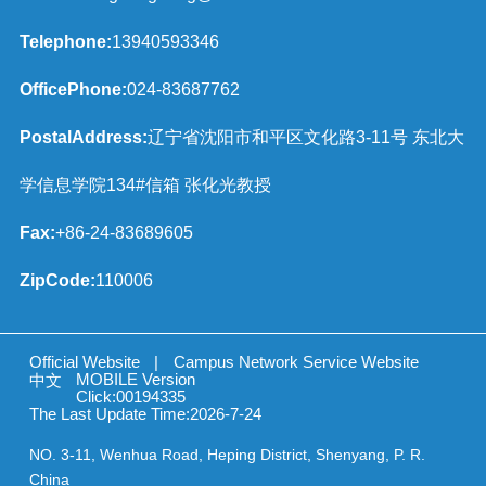
Telephone:
13940593346
OfficePhone:
024-83687762
PostalAddress:
辽宁省沈阳市和平区文化路3-11号 东北大
学信息学院134#信箱 张化光教授
Fax:
+86-24-83689605
ZipCode:
110006
Official Website
|
Campus Network Service Website
MOBILE Version
中文
Click:
00194335
The Last Update Time:
2026
-
7
-
24
NO. 3-11, Wenhua Road, Heping District, Shenyang, P. R.
China