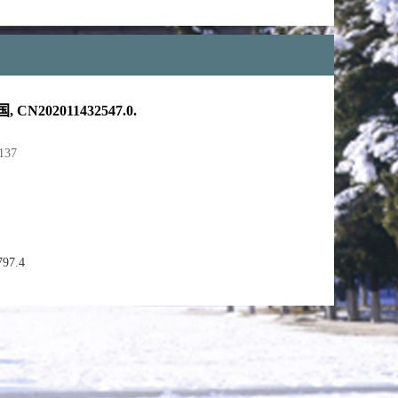
N202011432547.0.
137
7.4