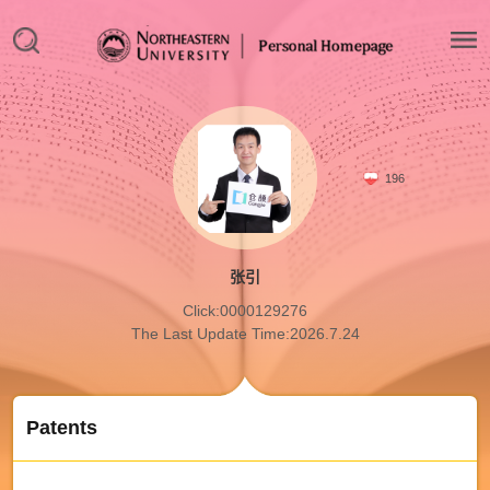
196
张引
Click:
0000129276
The Last Update Time:
2026
.
7
.
24
Patents