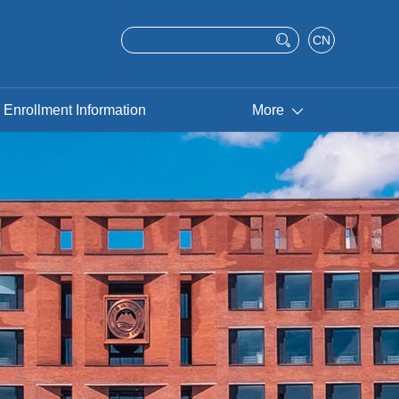
CN
Enrollment Information
More