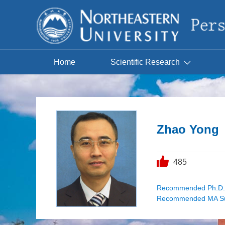
Home
Scientific Research
Zhao Yong
485
Recommended Ph.D.S
Recommended MA Su