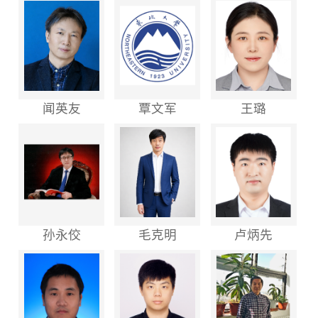
闻英友
覃文军
王璐
孙永佼
毛克明
卢炳先