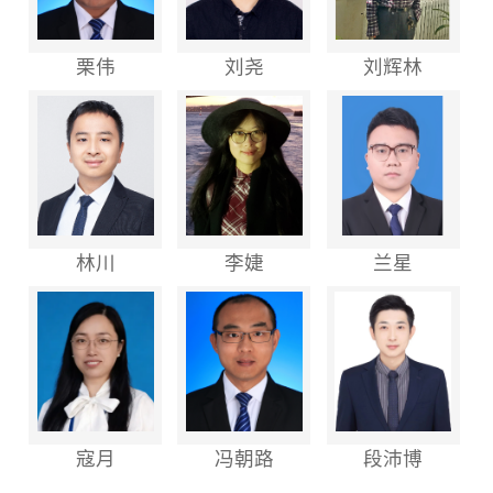
栗伟
刘尧
刘辉林
林川
李婕
兰星
寇月
冯朝路
段沛博