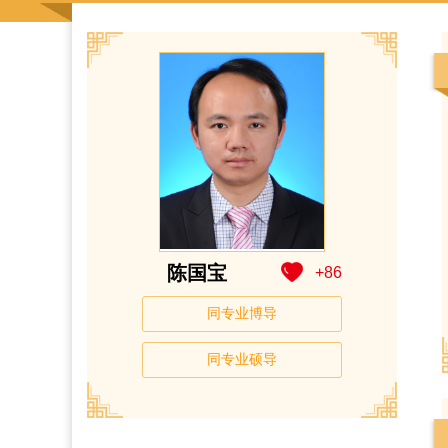
陈国宝
+
86
同专业博导
同专业硕导