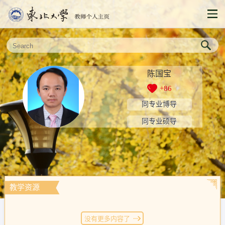
陈国宝
+
86
同专业博导
同专业硕导
教学资源
没有更多内容了