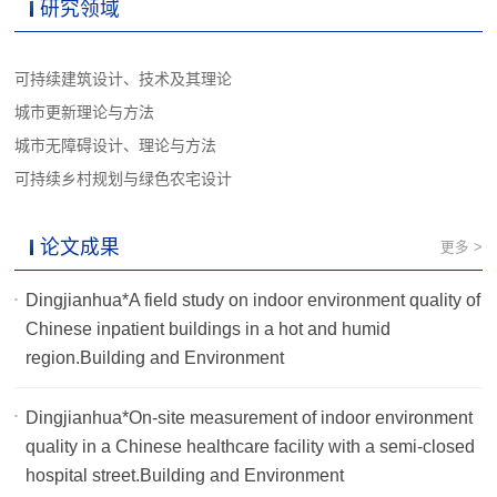
研究领域
可持续建筑设计、技术及其理论
城市更新理论与方法
城市无障碍设计、理论与方法
可持续乡村规划与绿色农宅设计
论文成果
更多 >
Dingjianhua*A field study on indoor environment quality of
Chinese inpatient buildings in a hot and humid
region.Building and Environment
Dingjianhua*On-site measurement of indoor environment
quality in a Chinese healthcare facility with a semi-closed
hospital street.Building and Environment