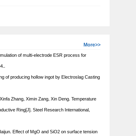
More>>
mulation of multi-electrode ESR process for
4..
g of producing hollow ingot by Electroslag Casting
Xinfa Zhang, Ximin Zang, Xin Deng. Temperature
nductive Ring[J]. Steel Research International,
ijun. Effect of MgO and SiO2 on surface tension