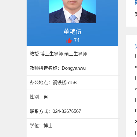
董艳伍
74
教授 博士生导师 硕士生导师
[
m
教师拼音名称：Dongyanwu
[
办公地点：钢铁楼515B
w
性别：男
[
D
联系方式：
024-83676567
2
学位：博士
[