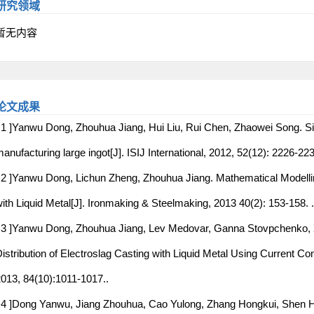
研究领域
暂无内容
论文成果
 1 ]Yanwu Dong, Zhouhua Jiang, Hui Liu, Rui Chen, Zhaowei Song. Si
anufacturing large ingot[J]. ISIJ International, 2012, 52(12): 2226-223
 2 ]Yanwu Dong, Lichun Zheng, Zhouhua Jiang. Mathematical Modellin
ith Liquid Metal[J]. Ironmaking & Steelmaking, 2013 40(2): 153-158. .
 3 ]Yanwu Dong, Zhouhua Jiang, Lev Medovar, Ganna Stovpchenko, 
istribution of Electroslag Casting with Liquid Metal Using Current Co
013, 84(10):1011-1017..
 4 ]Dong Yanwu, Jiang Zhouhua, Cao Yulong, Zhang Hongkui, Shen Ha