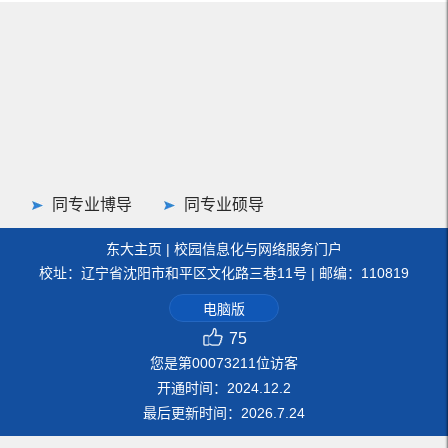
同专业博导
同专业硕导
东大主页
|
校园信息化与网络服务门户
校址：辽宁省沈阳市和平区文化路三巷11号 | 邮编：110819
电脑版
75
您是第
00073211
位访客
开通时间：
2024
.
12
.
2
最后更新时间：
2026
.
7
.
24