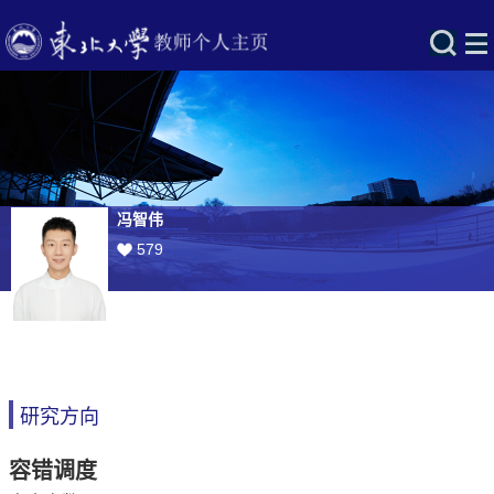
冯智伟
579
研究方向
容错调度