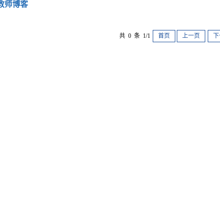
教师博客
共 0 条 1/1
首页
上一页
下