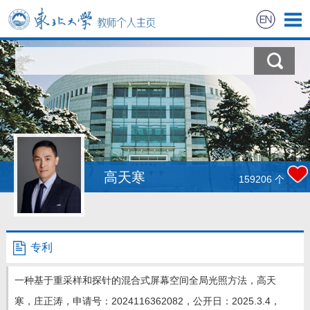
首页
科学研究
教学研究
招生信息
高天寒
159206
个
学生信息
教师风采
专利
获奖信息
一种基于重采样和探针的混合式屏幕空间全局光照方法，高天
寒，庄正涛，申请号：2024116362082，公开日：2025.3.4，