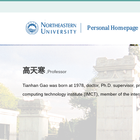
高天寒
,Professor
Tianhan Gao was born at 1978, doctor, Ph.D. supervisor, pro
computing technology institute (IMCT), member of the intern