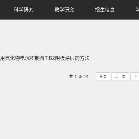
科学研究
教学研究
招生信息
用氧化物电沉积制备TiB2阴极涂层的方法
共 1 条 1/1
首页
上一页
下